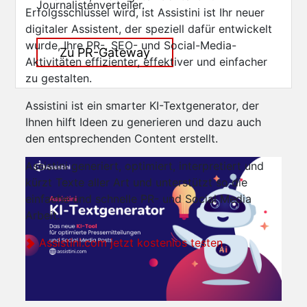
Journalistenverteiler.
Erfolgsschlüssel wird, ist Assistini ist Ihr neuer
digitaler Assistent, der speziell dafür entwickelt
wurde, Ihre PR-, SEO- und Social-Media-
Zu PR-Gateway
Aktivitäten effizienter, effektiver und einfacher
zu gestalten.
Assistini ist ein smarter KI-Textgenerator, der
Ihnen hilft Ideen zu generieren und dazu auch
den entsprechenden Content erstellt.
Assistini generiert, optimiert, interpretiert und
kürzt Texte aller Art und unterstützt so die
einfache und schnelle PR- und Social Media
Arbeit.
Assistini.com jetzt kostenlos testen