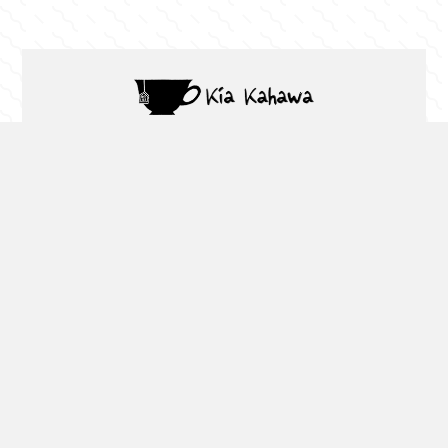
Kia Kahawa
Schriftstellerin, Lektorin, Buchsetzerin &
Buchnerd
“Seit ich Blog2Social nutze, veröffentliche ich
bessere Social Media Beiträge mit einer sinnvolleren
Planung.”